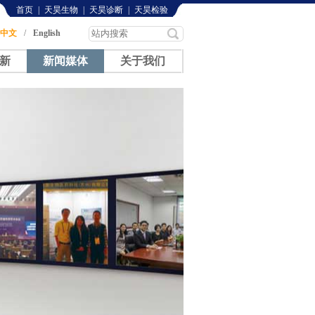
首页
|
天昊生物
|
天昊诊断
|
天昊检验
中文
/
English
新
新闻媒体
关于我们