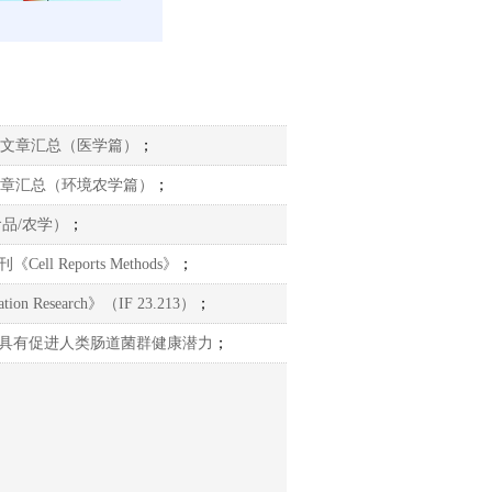
序客户文章汇总（医学篇）
；
客户文章汇总（环境农学篇）
；
食品/农学）
；
Reports Methods》
；
esearch》（IF 23.213）
；
型乳化剂具有促进人类肠道菌群健康潜力
；