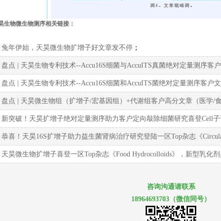
昊生物微生物测序相关链接：
兔年伊始，天昊微生物扩增子好文章发不停
；
盘点 | 天昊生物专利技术--Accu16S细菌与AccuITS真菌绝对定量测
盘点 | 天昊生物专利技术--Accu16S细菌和AccuITS菌绝对定量测序
盘点 | 天昊微生物组（扩增子/宏基因组）+代谢组客户高分文章（医学/
新突破！天昊扩增子绝对定量测序助力客户定向敲除细菌研究喜登Cell子刊《Cell 
恭喜！天昊16S扩增子助力益生菌肾病治疗研究登陆一区Top杂志《Circulation R
天昊微生物扩增子喜登一区Top杂志《Food Hydrocolloids》，新
咨询沟通请联系
18964693703（微信同号）