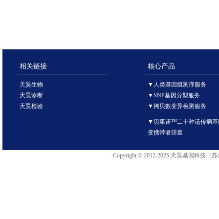
相关链接
核心产品
天昊生物
▼人类基因组测序服务
天昊诊断
▼SNP基因分型服务
天昊检验
▼拷贝数变异检测服务
▼贝康诺™二十种遗传病基
变携带者筛查
Copyright © 2012-2025 天昊基因科技（苏