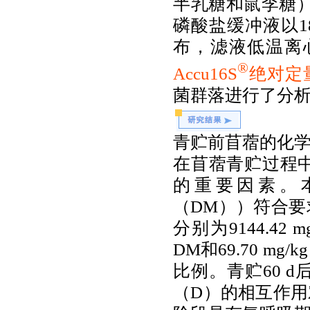
半乳糖和鼠李糖
磷酸盐缓冲液以
1
布，滤液低温离
®
Accu16S
绝对定
菌群落进行了分
青贮前苜蓿的化
在苜蓿青贮过程
的重要因素。
（
DM
））符合要
分别为
9144.42 m
DM
和
69.70 mg/k
比例。
青贮
60 d
（
D
）的相互作用