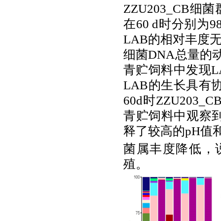
ZZU203_CB
细菌
在
60 d
时分别为
9
LAB
的相对丰度
细菌
DNA
总量的
青贮饲料中发现
L
LAB
的生长具有
60d
时
ZZU203_C
青贮饲料中观察
释了较高的
pH
值
菌属丰度降低，
殖。