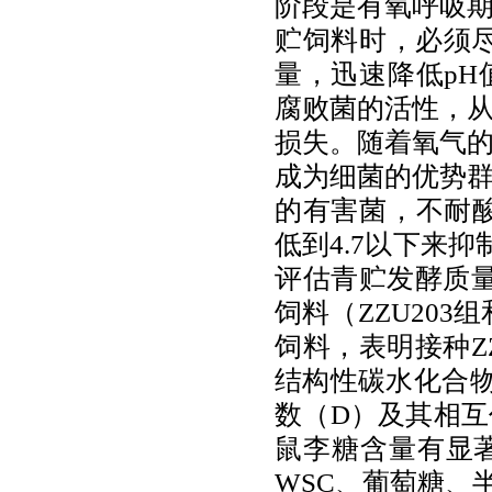
阶段是有氧呼吸
贮饲料时，必须
量，迅速降低
pH
腐败菌的活性，
损失。随着氧气
成为细菌的优势
的有害菌，不耐
低到
4.7
以下来抑
评估青贮发酵质
饲料（
ZZU203
组
饲料，表明接种
Z
结构性碳水化合
数（
D
）及其相互
鼠李糖含量有显
WSC
、葡萄糖、