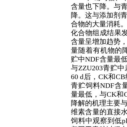
含量也下降。与
降。这与添加剂
合物的大量消耗
化合物组成结果
含量呈增加趋势
量随着有机物的
贮中
NDF
含量最
与
ZZU203
青贮中
60 d
后，
CK
和
CB
青贮饲料
NDF
含
量最低，与
CK
和
降解的机理主要
维素含量的直接
饲料中观察到低
p