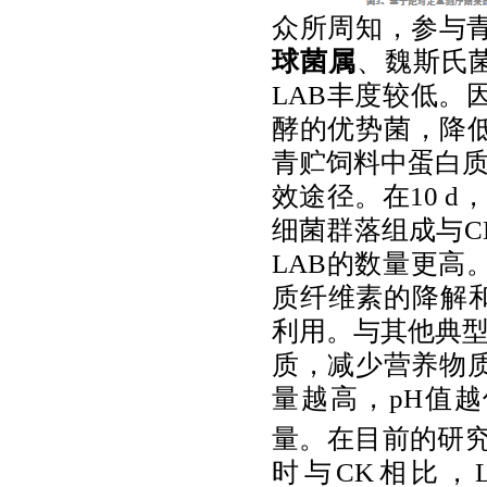
众所周知，参与
球菌属
、魏斯氏
LAB
丰度较低。
酵的优势菌，降
青贮饲料中蛋白
效途径。在
10 d
细菌群落组成与
C
LAB
的数量更高
质纤维素的降解
利用。与其他典
质，减少营养物
量越高，
pH
值越
量。在目前的研
时与
CK
相比，