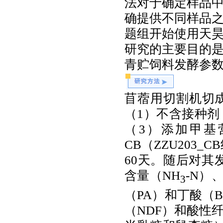
法对于确定样品
确提供不同样品
题组开始使用天
研究的主要目的
青贮饲料发酵参
苜蓿用切割机切
（
1
）不含接种剂
（
3
）添加甲基
CB
（
ZZU203_CB
60
天。随后对其
含量（
NH
-N
）
3
（
PA
）和丁酸（
（
NDF
）和酸性