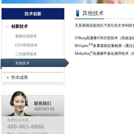
其他技术
技术创新
天昊基因还提供以下其它自主专利技
创新技术
基因分型技术
STRseq高通量STR分型技术（高效
TM
CNV研究技术
RNAplex
多重基因定量检测（通过多
®
MethylSeq
高通量甲基化测序技术（同
二代测序技术
其他技术
学术成果
免费服务热线
400-065-6886
电话：
86(0)512-6295 9990