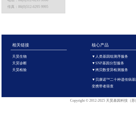
传真：
86(0)512-6295 9995
相关链接
核心产品
天昊生物
▼人类基因组测序服务
天昊诊断
▼SNP基因分型服务
天昊检验
▼拷贝数变异检测服务
▼贝康诺™二十种遗传病基
变携带者筛查
Copyright © 2012-2025 天昊基因科技（苏