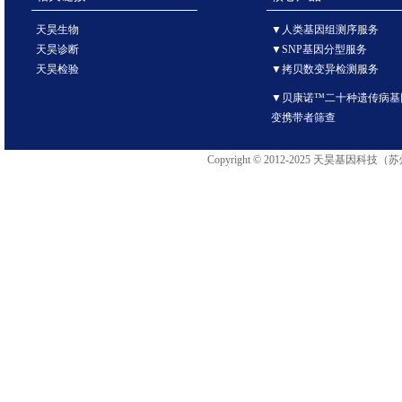
天昊生物
▼人类基因组测序服务
天昊诊断
▼SNP基因分型服务
天昊检验
▼拷贝数变异检测服务
▼贝康诺™二十种遗传病基
变携带者筛查
Copyright © 2012-2025 天昊基因科技（苏