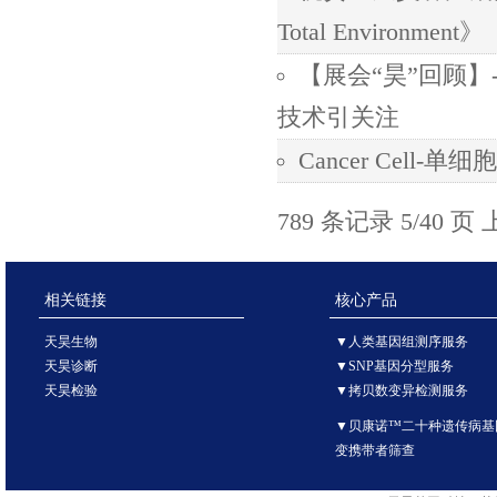
Total Environment》
【展会“昊”回顾】
技术引关注
Cancer Cel
789 条记录 5/40 页
相关链接
核心产品
天昊生物
▼人类基因组测序服务
天昊诊断
▼SNP基因分型服务
天昊检验
▼拷贝数变异检测服务
▼贝康诺™二十种遗传病基
变携带者筛查